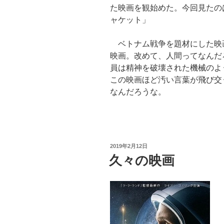
た映画を観始めた。今回見たの
ャケット」
ベトナム戦争を題材にした映
映画。改めて、人間ってなんだ
員は精神を破壊された機械のよ
この映画ほど汚い言葉が飛び交
なんだろうな。
投
2019年2月12日
稿
久々の映画
日: