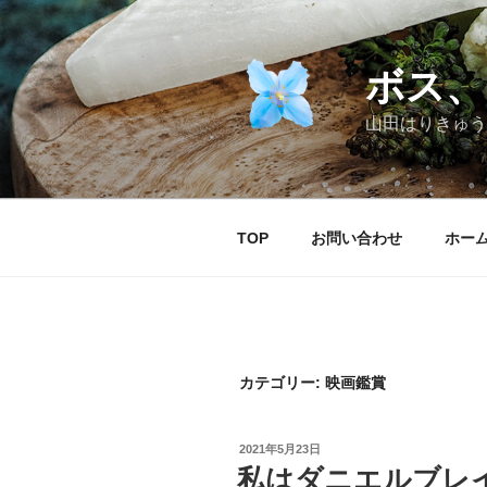
コ
ン
テ
ボス、
ン
ツ
山田はりきゅう
へ
ス
キ
ッ
TOP
お問い合わせ
ホー
プ
カテゴリー:
映画鑑賞
投
2021年5月23日
稿
私はダニエルブレ
日: