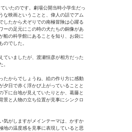
ていたのです。劇場公開当時小学生だっ
うな映画ということと、偉人の話でアム
でしたから犬ぞりでの南極冒険は心躍る
ワーの足元にこの時の犬たちの銅像があ
が船の科学館にあることを知り、お袋に
ものでした。
えていましたが、渡瀬恒彦が相方だった
た。
ったからでしょうね、絵の作り方に感動
が夕日で赤く浮かび上がっていることと
の下に台地が見えていたりとか、葛藤と
背景と人物の立ち位置が見事にシンクロ
い気がしますがメインテーマは、かすか
極地の温度感を見事に表現していると思