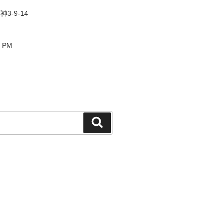
3-9-14
0 PM
検
索