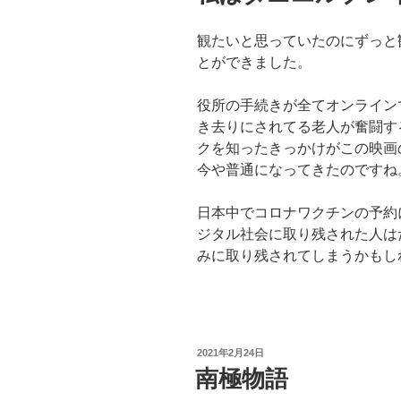
観たいと思っていたのにずっと
とができました。
役所の手続きが全てオンライン
き去りにされてる老人が奮闘す
クを知ったきっかけがこの映画
今や普通になってきたのですね
日本中でコロナワクチンの予約
ジタル社会に取り残された人は
みに取り残されてしまうかもし
投
2021年2月24日
稿
南極物語
日: