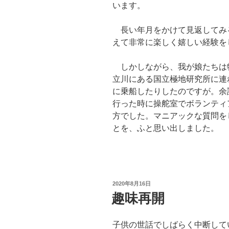
います。
長い年月をかけて見返してみ
えて非常に楽しく嬉しい経験を
しかしながら、我が娘たちは
立川にある国立極地研究所に連
に乗船したりしたのですが。余
行った時に操舵室でボランティ
方でした。マニアックな質問を
とを、ふと思い出しました。
投
2020年8月16日
稿
趣味再開
日:
子供の世話でしばらく中断して